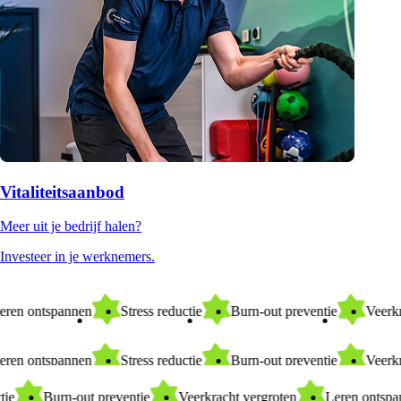
Vitaliteitsaanbod
Meer uit je bedrijf halen?
Investeer in je werknemers.
Leren ontspannen
Stress reductie
Burn-out preventie
Ve
Leren ontspannen
Stress reductie
Burn-out preventie
Ve
Burn-out preventie
Veerkracht vergroten
Leren ontspanne