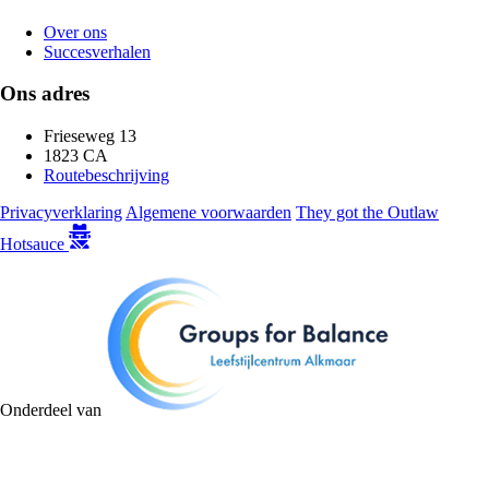
Over ons
Succesverhalen
Ons adres
Frieseweg 13
1823 CA
Routebeschrijving
Privacyverklaring
Algemene voorwaarden
They got the Outlaw
Hotsauce
Onderdeel van