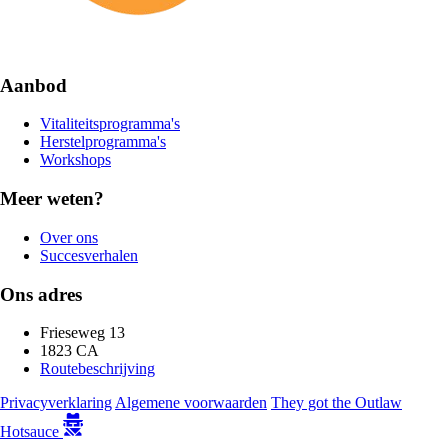
Aanbod
Vitaliteitsprogramma's
Herstelprogramma's
Workshops
Meer weten?
Over ons
Succesverhalen
Ons adres
Frieseweg 13
1823 CA
Routebeschrijving
Privacyverklaring
Algemene voorwaarden
They got the Outlaw
Hotsauce