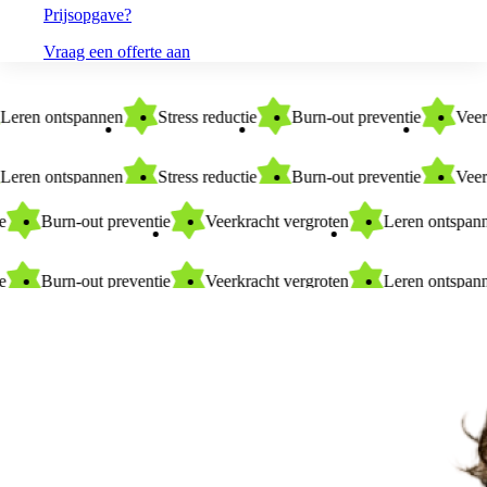
Prijsopgave?
Vraag een offerte aan
Leren ontspannen
Stress reductie
Burn-out preventie
V
Leren ontspannen
Stress reductie
Burn-out preventie
V
Burn-out preventie
Veerkracht vergroten
Leren ontspannen
Burn-out preventie
Veerkracht vergroten
Leren ontspannen