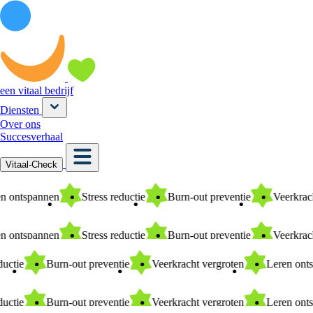
een vitaal bedrijf
Diensten
Over ons
Succesverhaal
Vitaal-Check
ren ontspannen
Stress reductie
Burn-out preventie
Veerkra
ren ontspannen
Stress reductie
Burn-out preventie
Veerkra
ctie
Burn-out preventie
Veerkracht vergroten
Leren onts
ctie
Burn-out preventie
Veerkracht vergroten
Leren onts