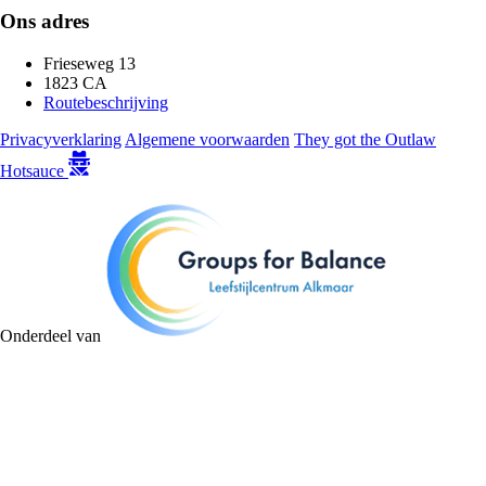
Ons adres
Frieseweg 13
1823 CA
Routebeschrijving
Privacyverklaring
Algemene voorwaarden
They got the Outlaw
Hotsauce
Onderdeel van